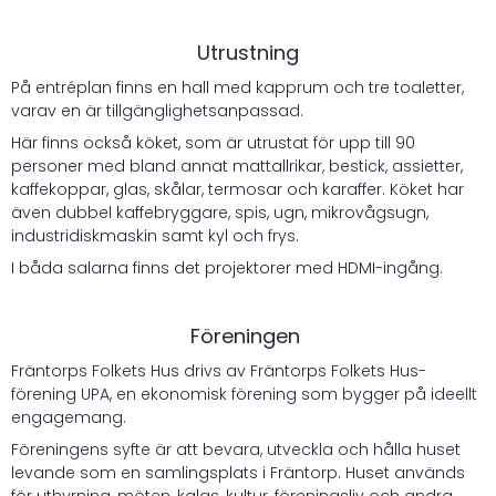
Utrustning
På entréplan finns en hall med kapprum och tre toaletter,
varav en är tillgänglighetsanpassad.
Här finns också köket, som är utrustat för upp till 90
personer med bland annat mattallrikar, bestick, assietter,
kaffekoppar, glas, skålar, termosar och karaffer. Köket har
även dubbel kaffebryggare, spis, ugn, mikrovågsugn,
industridiskmaskin samt kyl och frys.
I båda salarna finns det projektorer med HDMI-ingång.
Föreningen
Fräntorps Folkets Hus drivs av Fräntorps Folkets Hus-
förening UPA, en ekonomisk förening som bygger på ideellt
engagemang.
Föreningens syfte är att bevara, utveckla och hålla huset
levande som en samlingsplats i Fräntorp. Huset används
för uthyrning, möten, kalas, kultur, föreningsliv och andra