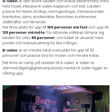
A-salen
är den större lokalen och bokas tillsammans med
hela huset, inklusive B-salen, kapprum och kök. Lokalen
passar för fester, bröllop, namngivningar, minnesstunder,
barnkalas, dans, studiecirklar, årsmöten, konferenser,
släktträffar och liknande.
Här finns plats för upp till
100 personer vid fest
och upp till
125 personer vid möte
. För sittande sällskap lämpar sig
lokalen för cirka
90 personer
, och köket är utrustat med
porslin och köksutrustning för lika många.
B-salen
är en mindre lokal med plats för upp till 30
personer och passar bra för möten och mindre kalas.
Det finns en ramp på utsidan till A-salen. A-salen är
därmed tillgänglighetsanpassad, medan B-salen ligger en
våning upp.