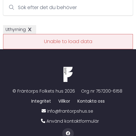
Sök efter det du behöver
Uthyrning
Unable to load data
©
Fräntorps Folkets hus
2026
Org nr
757200-6158
Integritet
Villkor
Kontakta oss
info@frantorpshus.se
Använd kontaktformulär